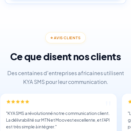
⭐
AVIS CLIENTS
Ce que disent nos clients
Des centaines d'entreprises africaines utilisent
KYA SMS pour leur communication.
"
KYA SMS a révolutionné notre communication client.
"
La délivrabilité sur MTN et Moov est excellente, et l'API
g
est très simple à intégrer.
"
p