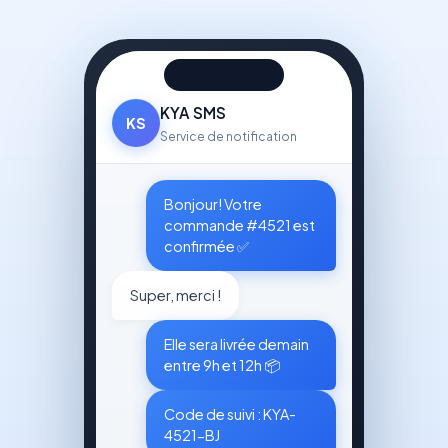
KYA SMS
KS
Service de notification
Bonjour! Votre
commande #4521 est
confirmée ✅
Super, merci !
Elle sera livrée demain
entre 9h et 12h 📦
Code de suivi : KYA-
4521-BJ