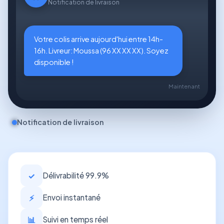
Notification de livraison
Votre colis arrive aujourd'hui entre 14h-
16h. Livreur: Moussa (96 XX XX XX). Soyez
disponible !
Maintenant
Notification de livraison
✓
Délivrabilité 99.9%
⚡
Envoi instantané
📊
Suivi en temps réel