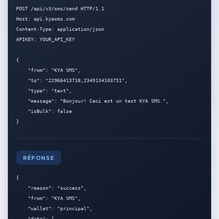
POST /api/v3/sms/send HTTP/1.1

Host: api.kyasms.com

Content-Type: application/json

APIKEY: YOUR_API_KEY

{

    "from": "KYA SMS",

    "to": "22966413718,2349134103751",

    "type": "text",

    "message": "Bonjour! Ceci est un test KYA SMS.",

    "isBulk": false

}
RÉPONSE
{

    "reason": "success",

    "from": "KYA SMS",

    "wallet": "principal",

    "data": [
