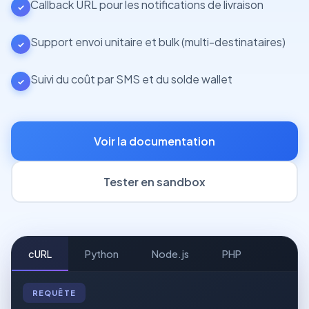
Callback URL pour les notifications de livraison
✓
Support envoi unitaire et bulk (multi-destinataires)
✓
Suivi du coût par SMS et du solde wallet
✓
Voir la documentation
Tester en sandbox
cURL
Python
Node.js
PHP
REQUÊTE