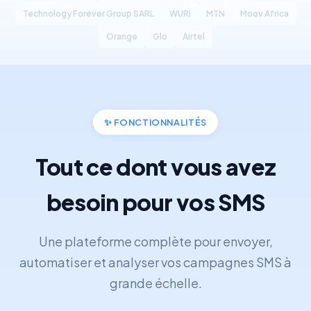
Technology Forever Group SARL
WURI
MTN
Moov Africa
Orange
Glo
Airtel
✨
FONCTIONNALITÉS
Tout ce dont vous avez
besoin pour vos SMS
Une plateforme complète pour envoyer,
automatiser et analyser vos campagnes SMS à
grande échelle.