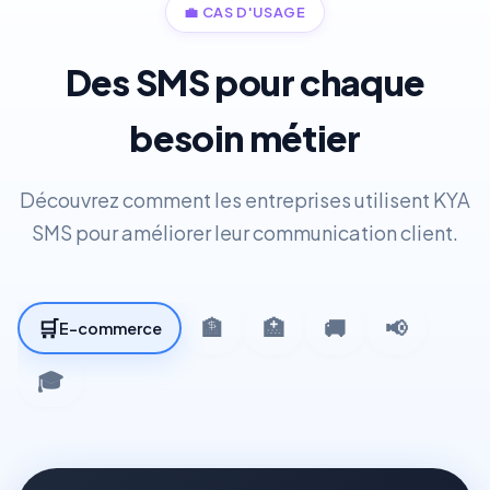
💼
CAS D'USAGE
Des SMS pour chaque
besoin métier
Découvrez comment les entreprises utilisent KYA
SMS pour améliorer leur communication client.
🛒
🏦
🏥
🚚
📢
E-commerce
🎓