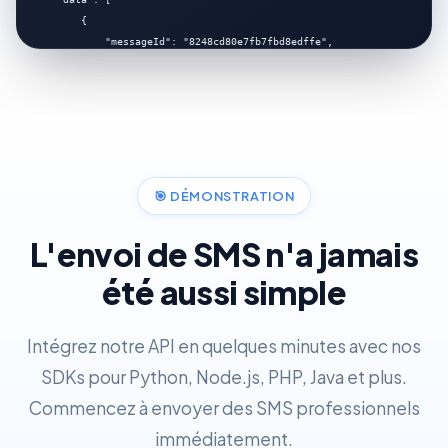
        {

            "messageId": "8248cd80e7fb7fbd8edffe",

            "status": "ACT",

            "to": "22966413718",

            "message": "Bonjour! Ceci est un test.",

            "route": "BJ(MTN)",

            "sms_part": 1,

            "price": 5

        }

🎯
DÉMONSTRATION
    ]

}
L'envoi de SMS n'a jamais
été aussi simple
Intégrez notre API en quelques minutes avec nos
SDKs pour Python, Node.js, PHP, Java et plus.
Commencez à envoyer des SMS professionnels
immédiatement.