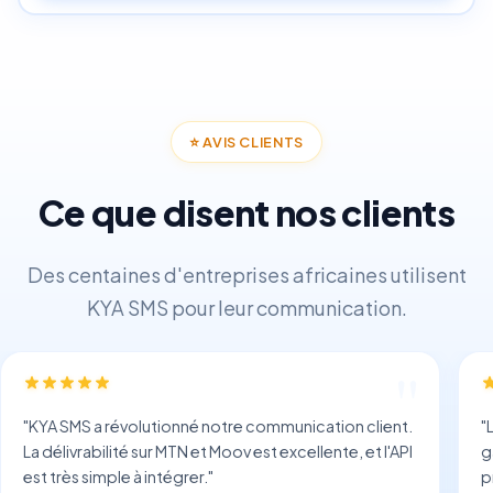
⭐
AVIS CLIENTS
Ce que disent nos clients
Des centaines d'entreprises africaines utilisent
KYA SMS pour leur communication.
"
KYA SMS a révolutionné notre communication client.
"
La délivrabilité sur MTN et Moov est excellente, et l'API
g
est très simple à intégrer.
"
p