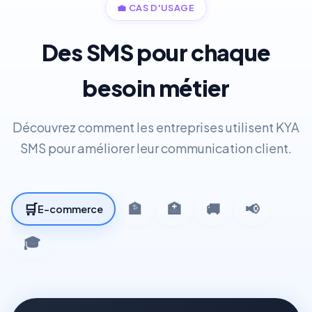
💼
CAS D'USAGE
Des SMS pour chaque
besoin métier
Découvrez comment les entreprises utilisent KYA
SMS pour améliorer leur communication client.
🛒
🏦
🏥
🚚
📢
E-commerce
🎓