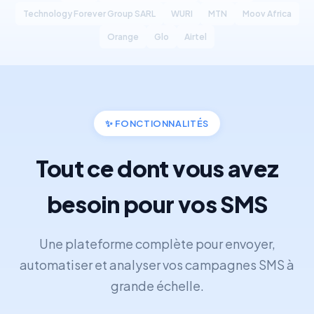
Technology Forever Group SARL
WURI
MTN
Moov Africa
Orange
Glo
Airtel
✨
FONCTIONNALITÉS
Tout ce dont vous avez
besoin pour vos SMS
Une plateforme complète pour envoyer,
automatiser et analyser vos campagnes SMS à
grande échelle.