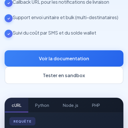
Callback URL pour les notifications de livraison
✓
Support envoi unitaire et bulk (multi-destinataires)
✓
Suivi du coût par SMS et du solde wallet
✓
Voir la documentation
Tester en sandbox
cURL
Python
Node.js
PHP
REQUÊTE