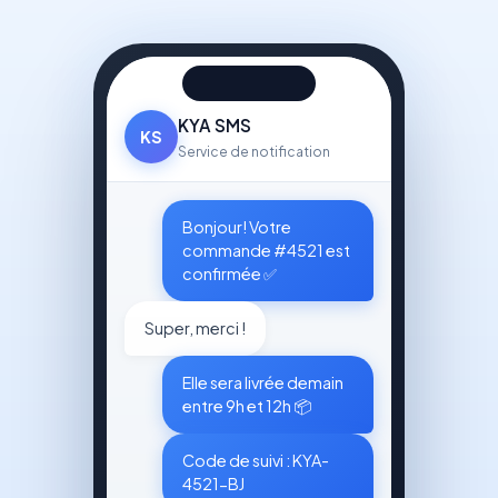
KYA SMS
KS
Service de notification
Bonjour! Votre
commande #4521 est
confirmée ✅
Super, merci !
Elle sera livrée demain
entre 9h et 12h 📦
Code de suivi : KYA-
4521-BJ