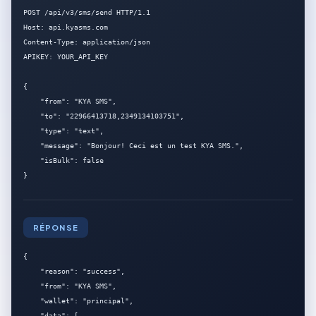
POST /api/v3/sms/send HTTP/1.1

Host: api.kyasms.com

Content-Type: application/json

APIKEY: YOUR_API_KEY

{

    "from": "KYA SMS",

    "to": "22966413718,2349134103751",

    "type": "text",

    "message": "Bonjour! Ceci est un test KYA SMS.",

    "isBulk": false

}
RÉPONSE
{

    "reason": "success",

    "from": "KYA SMS",

    "wallet": "principal",

    "data": [
