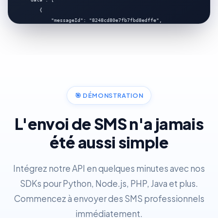
        {

            "messageId": "8248cd80e7fb7fbd8edffe",

            "status": "ACT",

            "to": "22966413718",

            "message": "Bonjour! Ceci est un test.",

            "route": "BJ(MTN)",

            "sms_part": 1,

            "price": 5

        }

🎯
DÉMONSTRATION
    ]

}
L'envoi de SMS n'a jamais
été aussi simple
Intégrez notre API en quelques minutes avec nos
SDKs pour Python, Node.js, PHP, Java et plus.
Commencez à envoyer des SMS professionnels
immédiatement.