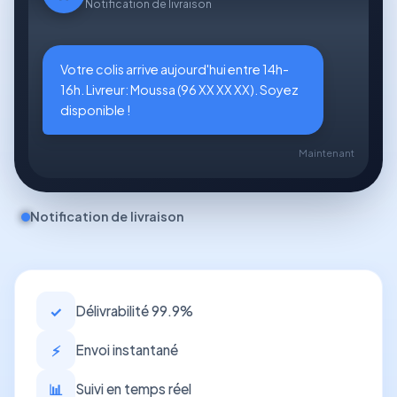
Notification de livraison
Votre colis arrive aujourd'hui entre 14h-
16h. Livreur: Moussa (96 XX XX XX). Soyez
disponible !
Maintenant
Notification de livraison
✓
Délivrabilité 99.9%
⚡
Envoi instantané
📊
Suivi en temps réel